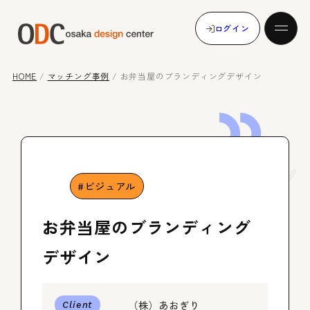
ログイン
HOME
/
マッチング事例
/
お弁当屋のブランディングデザイン
発注する
Case
Study
受注する
ビジュアル
お弁当屋のブランディング
マッチング事例
デザイン
（株）あおぎり
メンバー登録
Client