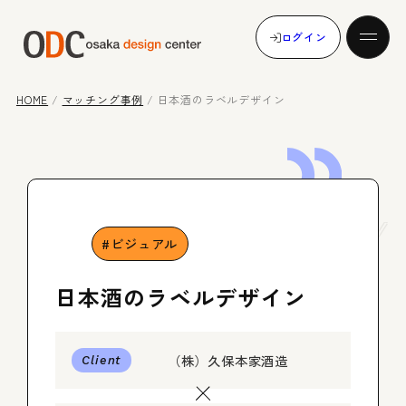
ログイン
HOME
/
マッチング事例
/
日本酒のラベルデザイン
発注する
Case
Study
受注する
ビジュアル
日本酒のラベルデザイン
マッチング事例
（株）久保本家酒造
Client
メンバー登録