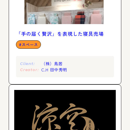
「手の届く贅沢」を表現した寝具売場
スペース
（株）鳥居
Client:
C.H 田中秀明
Creator: