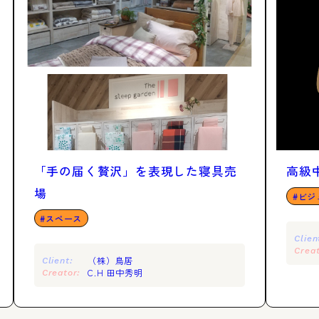
「手の届く贅沢」を表現した寝具売
高級
場
ビジ
スペース
Clien
Creat
（株）鳥居
Client:
C.H 田中秀明
Creator: