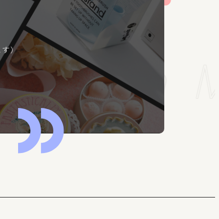
ます）
ation
Me