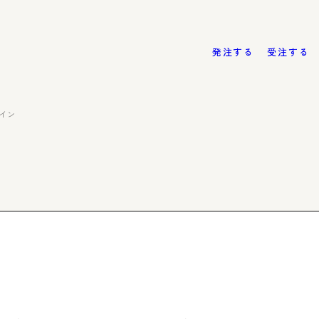
発注する
受注する
イン
Case
Stu