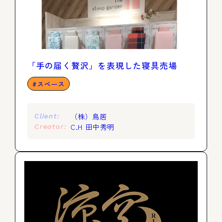
「手の届く贅沢」を表現した寝具売場
スペース
（株）鳥居
Client:
C.H 田中秀明
Creator: