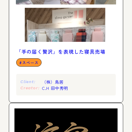
「手の届く贅沢」を表現した寝具売場
スペース
（株）鳥居
Client:
C.H 田中秀明
Creator: