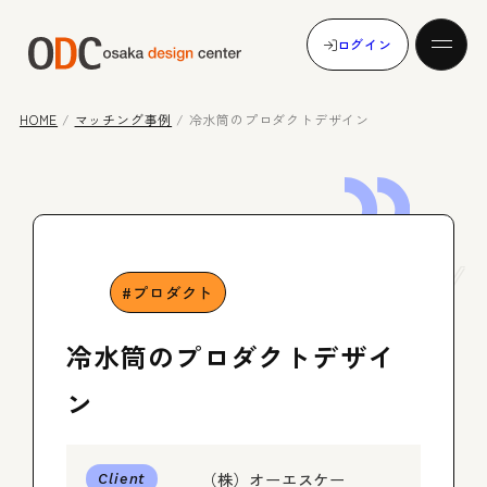
ログイン
HOME
/
マッチング事例
/
冷水筒のプロダクトデザイン
発注する
Case
Study
受注する
プロダクト
冷水筒のプロダクトデザイ
マッチング事例
ン
（株）オーエスケー
メンバー登録
Client