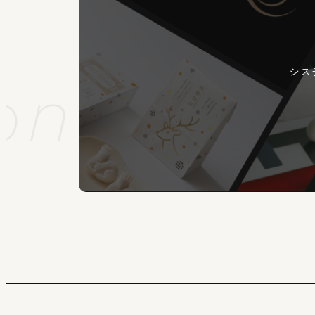
シス
n
Membe