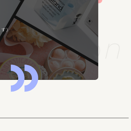
ます）
tration
M