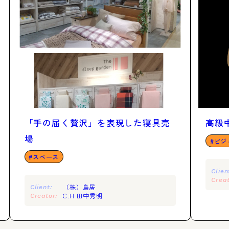
「手の届く贅沢」を表現した寝具売
高級
場
ビジ
スペース
Clien
Creat
（株）鳥居
Client:
C.H 田中秀明
Creator: