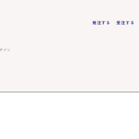
発注する
受注する
ザイン
Case
Stu