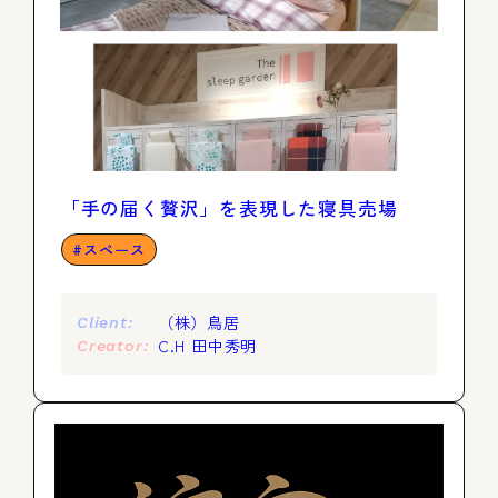
「手の届く贅沢」を表現した寝具売場
スペース
（株）鳥居
Client:
C.H 田中秀明
Creator: