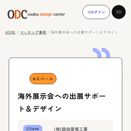
ログイン
HOME
/
マッチング事例
/
海外展示会への出展サポート＆デザイン
発注する
Case
Study
受注する
スペース
海外展示会への出展サポー
マッチング事例
ト＆デザイン
(株)説田屋根工業
メンバー登録
Client