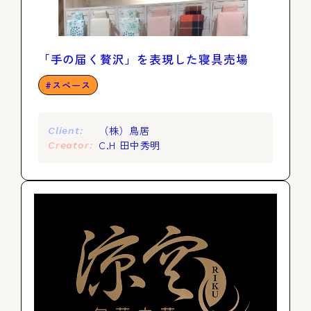
「手の届く贅沢」を表現した寝具売場
スペース
（株）鳥居
Client:
C.H 田中秀明
Creator: