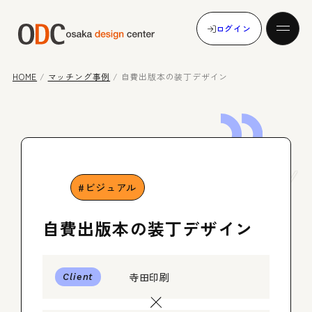
ログイン
HOME
/
マッチング事例
/
自費出版本の装丁デザイン
発注する
Case
Study
受注する
ビジュアル
自費出版本の装丁デザイン
マッチング事例
寺田印刷
Client
メンバー登録