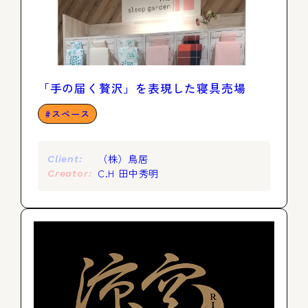
「手の届く贅沢」を表現した寝具売場
スペース
（株）鳥居
Client:
C.H 田中秀明
Creator: