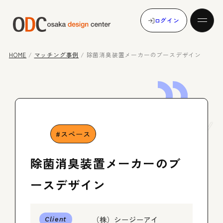
ログイン
HOME
/
マッチング事例
/
除菌消臭装置メーカーのブースデザイン
発注する
Case
Study
受注する
スペース
除菌消臭装置メーカーのブ
マッチング事例
ースデザイン
（株）シージーアイ
メンバー登録
Client