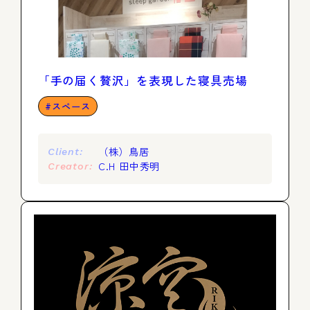
「手の届く贅沢」を表現した寝具売場
スペース
（株）鳥居
Client:
C.H 田中秀明
Creator: