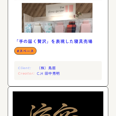
「手の届く贅沢」を表現した寝具売場
スペース
（株）鳥居
Client:
C.H 田中秀明
Creator: