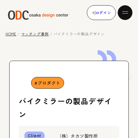
ログイン
HOME
/
マッチング事例
/
バイクミラーの製品デザイン
発注する
Case
Study
受注する
プロダクト
バイクミラーの製品デザイ
マッチング事例
ン
（株）タカツ製作所
メンバー登録
Client