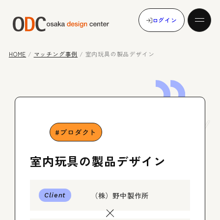
ログイン
HOME
/
マッチング事例
/
室内玩具の製品デザイン
発注する
Case
Study
受注する
プロダクト
室内玩具の製品デザイン
マッチング事例
（株）野中製作所
Client
メンバー登録