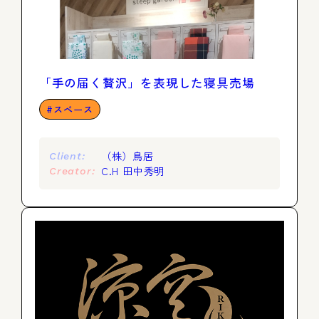
「手の届く贅沢」を表現した寝具売場
スペース
（株）鳥居
Client:
C.H 田中秀明
Creator: