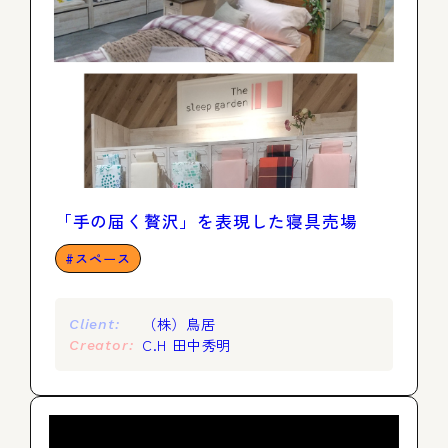
「手の届く贅沢」を表現した寝具売場
スペース
（株）鳥居
Client:
C.H 田中秀明
Creator: